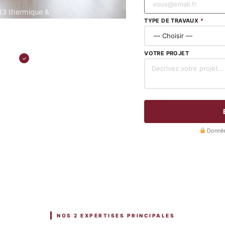
A13 thermique &
TYPE DE TRAVAUX
*
res PVC dans
VOTRE PROJET
cennale
25 ans d'expérience
✓
1
Donnée
NOS 2 EXPERTISES PRINCIPALES