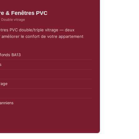
ure & Fenêtres PVC
 Double vitrage
nêtres PVC double/triple vitrage — deux
 améliorer le confort de votre appartement
afonds BA13
s
rage
anniens