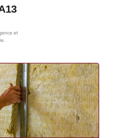
BA13
igence et
8e.