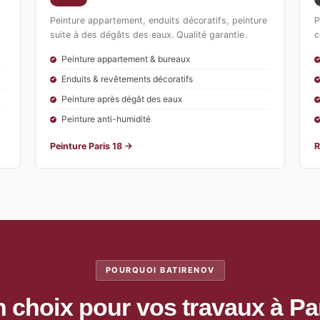
Peinture appartement, enduits décoratifs, peinture
P
suite à des dégâts des eaux. Qualité garantie.
c
Peinture appartement & bureaux
Enduits & revêtements décoratifs
Peinture après dégât des eaux
Peinture anti-humidité
Peinture Paris 18 →
R
POURQUOI BATIRENOV
 choix pour vos travaux à Pa