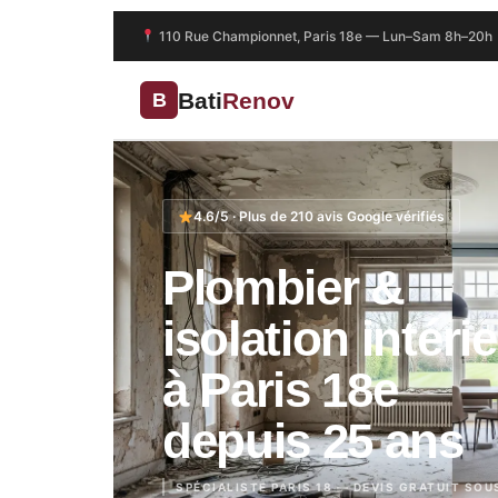
110 Rue Championnet, Paris 18e
— Lun–Sam 8h–20h
Bati
Renov
B
4.6/5 · Plus de 210 avis Google vérifiés
Plombier &
isolation intéri
à
Paris 18e
depuis 25 ans
SPÉCIALISTE PARIS 18 — DEVIS GRATUIT SOU