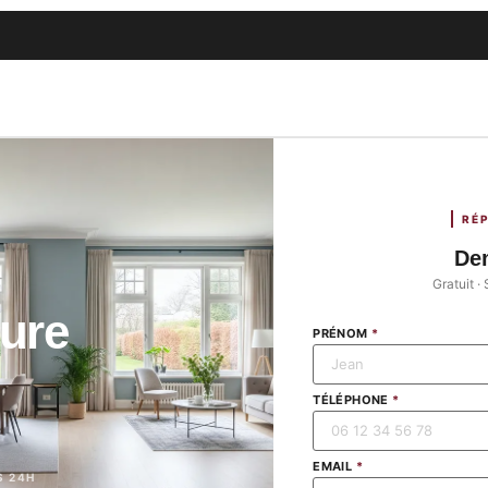
RÉ
De
Gratuit 
eure
PRÉNOM
*
TÉLÉPHONE
*
EMAIL
*
S 24H