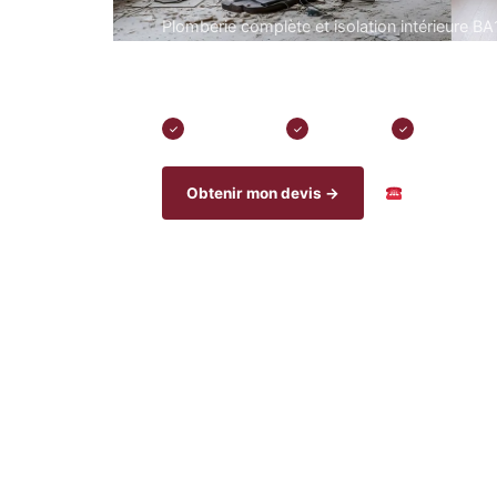
Plomberie complète et isolation intérieure B
phonique. Aussi : électricité, peinture, fenêt
isolation.
Devis sous 24h
Urgence 7j/7
Garantie dé
✓
✓
✓
Obtenir mon devis →
01 42 62 01 0
25+
210+
5
24h
Années
Avis clients
Métiers
Réponse